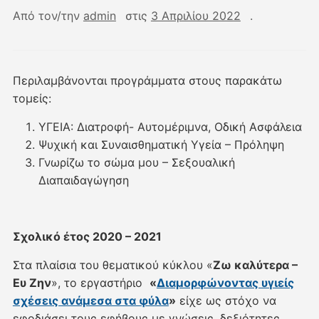
Από τον/την
admin
στις
3 Απριλίου 2022
.
Περιλαμβάνονται προγράμματα στους παρακάτω
τομείς:
ΥΓΕΙΑ: Διατροφή- Αυτομέριμνα, Οδική Ασφάλεια
Ψυχική και Συναισθηματική Υγεία – Πρόληψη
Γνωρίζω το σώμα μου – Σεξουαλική
Διαπαιδαγώγηση
Σχολικό έτος 2020 – 2021
Στα πλαίσια του θεματικού κύκλου «
Ζω καλύτερα –
Ευ Ζην
», τ
ο εργαστήριο
«
Διαμορφώνοντας υγιείς
σχέσεις ανάμεσα στα φύλα
»
είχε ως στόχο να
εφοδιάσει τους εφήβους με γνώσεις, δεξιότητες,