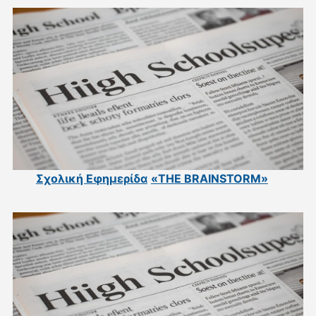
Σχολική Εφημερίδα
«THE BRAINSTORM»