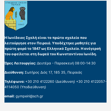
Η Ιωνίδειος Σχολή είναι το πρώτο σχολείο που
λειτούργησε στον Πειραιά. Υποδέχτηκε μαθητές για
πρώτη φορά το 1847 ως Ελληνικό Σχολείο. Η ανέγερσή
του οφείλεται στη δωρεά του Κωνσταντίνου Ιωνίδη.
Ώρες Λειτουργίας:
Δευτέρα - Παρασκευή 08:00-14:30
Διεύθυνση:
Σωτήρος Διός 17, 185 35, Πειραιάς
Τηλέφωνα:
+30 210 4122260 (Διεύθυνση) +30 210 4122057-
4114050 (Υποδιεύθυνση)
email:
gympeiri@sch.gr