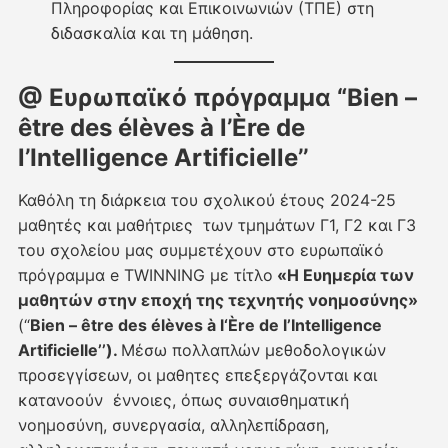
Πληροφορίας και Επικοινωνιών (ΤΠΕ) στη
διδασκαλία και τη μάθηση.
@ Ευρωπαϊκό πρόγραμμα
“
Βien –
être des élèves à l’Ère de
l’Intelligence Artificielle’’
Καθόλη τη διάρκεια του σχολικού έτους 2024-25
μαθητές και μαθήτριες των τμημάτων Γ1, Γ2 και Γ3
του σχολείου μας συμμετέχουν στο ευρωπαϊκό
πρόγραμμα e TWINNING με τίτλο
«Η Ευημερία των
μαθητών στην εποχή της τεχνητής νοημοσύνης»
(“
Β
ien
– ê
tre
des
é
l
è
ves
à
l
‘È
re
de
l
’
Intelligence
Artificielle
’’).
Μέσω πολλαπλών μεθοδολογικών
προσεγγίσεων, οι μαθητες επεξεργάζονται και
κατανοούν έννοιες, όπως συναισθηματική
νοημοσύνη, συνεργασία, αλληλεπίδραση,