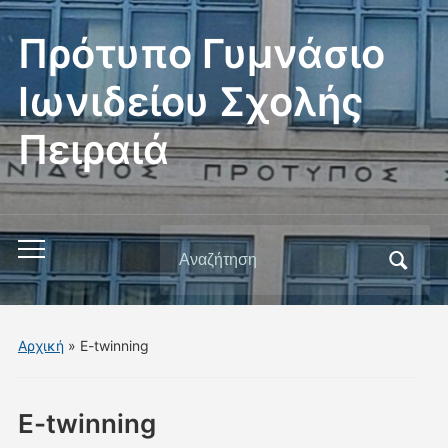
Πρότυπο Γυμνάσιο
Ιωνιδείου Σχολής
Πειραιά
Αναζήτηση
Εναλλαγή
για:
του
μενού
για
Αρχική
»
E-twinning
κινητά
E-twinning