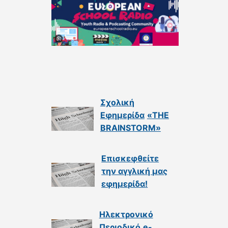
Σχολική
Εφημερίδα
«THE
BRAINSTORM»
Επισκεφθείτε
την αγγλική μας
εφημερίδα
!
Ηλεκτρονικό
Περιοδικό
e-