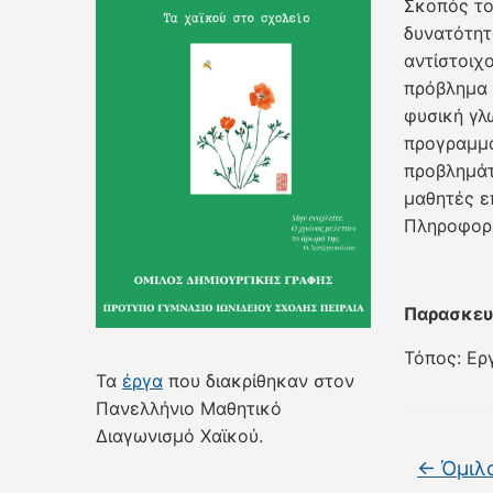
Σκοπός το
δυνατότητ
αντίστοιχ
πρόβλημα 
φυσική γλ
προγραμμα
προβλημάτ
μαθητές ε
Πληροφορι
Παρασκευή
Τόπος: Ερ
Τα
έργα
που διακρίθηκαν στον
Πανελλήνιο Μαθητικό
Διαγωνισμό Χαϊκού.
←
Όμιλο