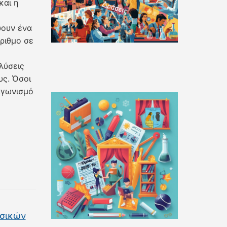
και η
ύουν ένα
ριθμο σε
λύσεις
υς. Όσοι
αγωνισμό
υσικών