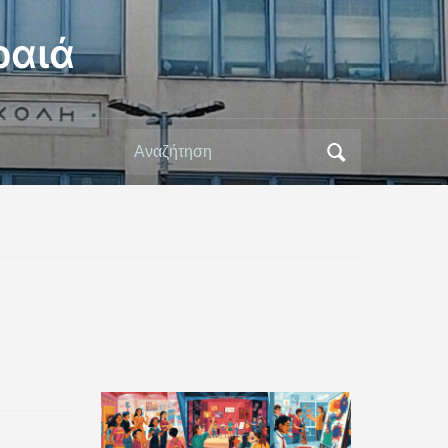
ραιά
Αναζήτηση
για: