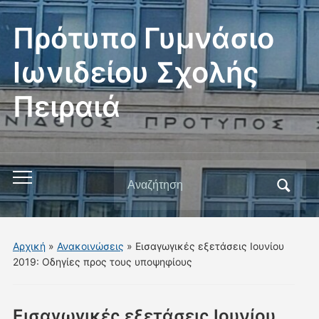
Πρότυπο Γυμνάσιο
Ιωνιδείου Σχολής
Πειραιά
Αναζήτηση
Εναλλαγή
για:
του
μενού
για
Αρχική
»
Ανακοινώσεις
»
Εισαγωγικές εξετάσεις Ιουνίου
κινητά
2019: Οδηγίες προς τους υποψηφίους
Εισαγωγικές εξετάσεις Ιουνίου