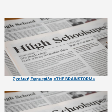
Σχολική Εφημερίδα
«THE BRAINSTORM»