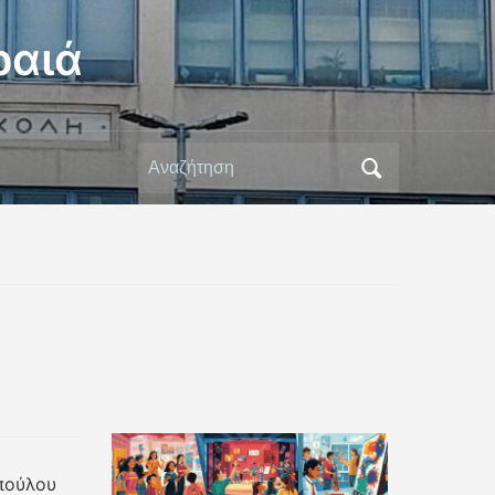
ραιά
Αναζήτηση
για:
πούλου