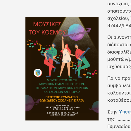
συνέχεια,
απαιτούντ
σχολείου, 
97442/ΓΔ4 
Οι συναντ
διέπονται
διασφαλίζ
μαθητών/μ
ισχύουσας
Για να πρ
συμβουλευ
καλούνται
καταθέσου
Στην
Υπεύ
της ………
Γυμνασίου