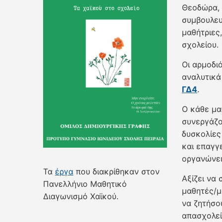
Θεοδώρα, 
συμβουλευ
μαθήτριες
σχολείου.
Οι αρμοδι
αναλυτικά
ΓΔ4
.
Ο κάθε μαθ
συνεργάζο
δυσκολίες
και επαγγε
οργανώνει
Τα
έργα
που διακρίθηκαν στον
Αξίζει να 
Πανελλήνιο Μαθητικό
μαθητές/μ
Διαγωνισμό Χαϊκού.
να ζητήσο
απασχολεί