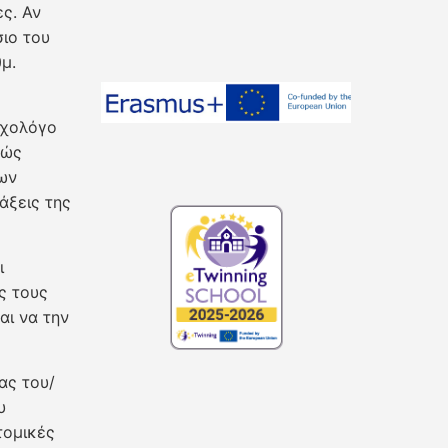
ες. Αν
ιο του
μ.
υχολόγο
θώς
ων
άξεις της
ι
ς τους
ι να την
ας του/
υ
τομικές