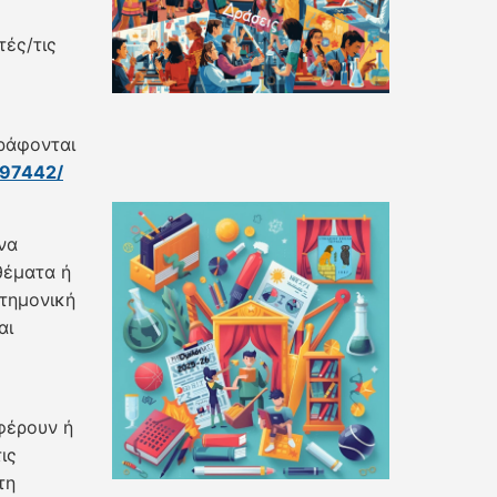
τές/τις
ράφονται
97442/
να
θέματα ή
τημονική
αι
φέρουν ή
ις
τη