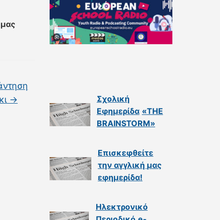
 μας
άντηση
Σχολική
άκι
→
Εφημερίδα
«THE
BRAINSTORM»
Επισκεφθείτε
την αγγλική μας
εφημερίδα
!
Ηλεκτρονικό
Περιοδικό
e-