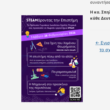
συναντήσε
Η κα. Σπη
κάθε Δευτ
←
Ενισ
το σ