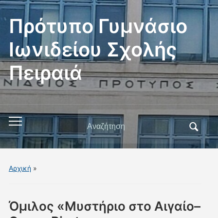
Πρότυπο Γυμνάσιο
Ιωνιδείου Σχολής
Πειραιά
Αναζήτηση
Εναλλαγή
για:
του
μενού
για
Αρχική
»
κινητά
Όμιλος «Μυστήριο στο Αιγαίο–