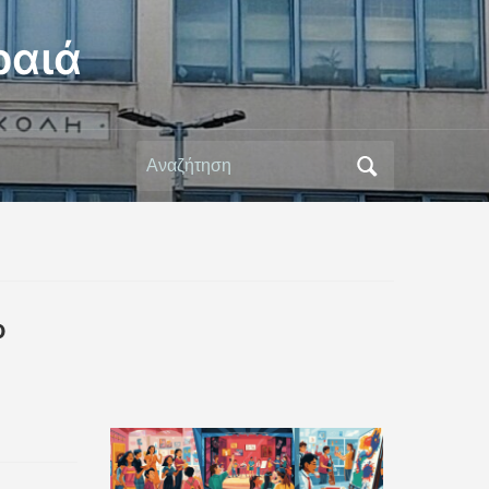
ραιά
Αναζήτηση
για:
ο