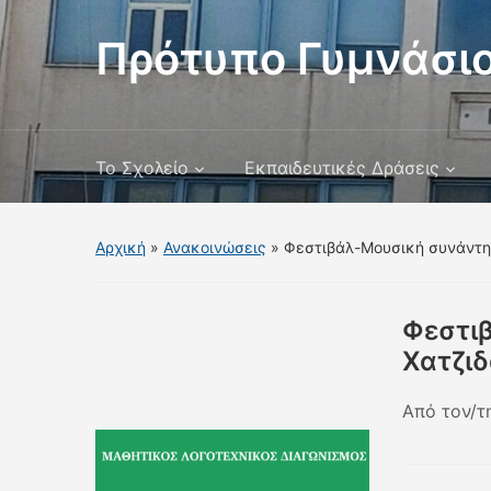
Πρότυπο Γυμνάσιο
Το Σχολείο
Εκπαιδευτικές Δράσεις
Αρχική
»
Ανακοινώσεις
»
Φεστιβάλ-Μουσική συνάντησ
Φεστι
Χατζιδ
Από τον/τ