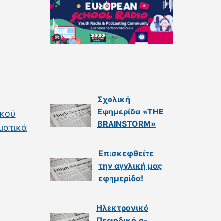
Σχολική
υ
Εφημερίδα
«THE
ικού
BRAINSTORM»
ματικά
Επισκεφθείτε
την αγγλική μας
εφημερίδα
!
Ηλεκτρονικό
Περιοδικό
e-