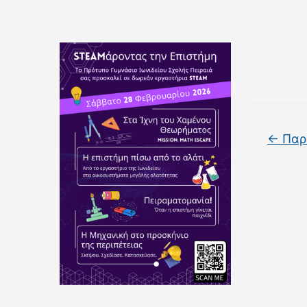
←
Παρ