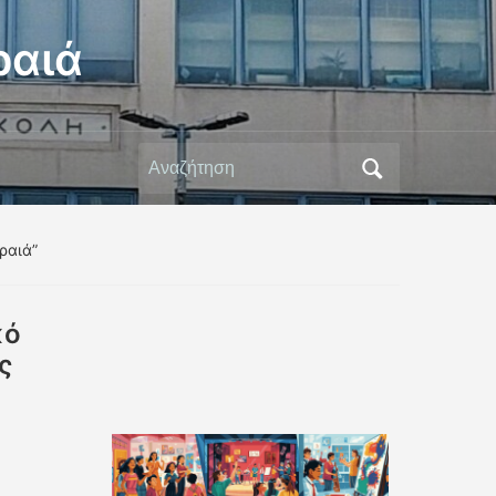
ραιά
Αναζήτηση
για:
ραιά”
κό
ς