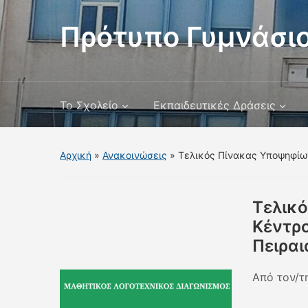
Πρότυπο Γυμνάσιο
Το Σχολείο
Εκπαιδευτικές Δράσεις
Αρχική
»
Ανακοινώσεις
»
Τελικός Πίνακας Υποψηφίων
Τελικ
Κέντρο
Πειραι
Από τον/τ