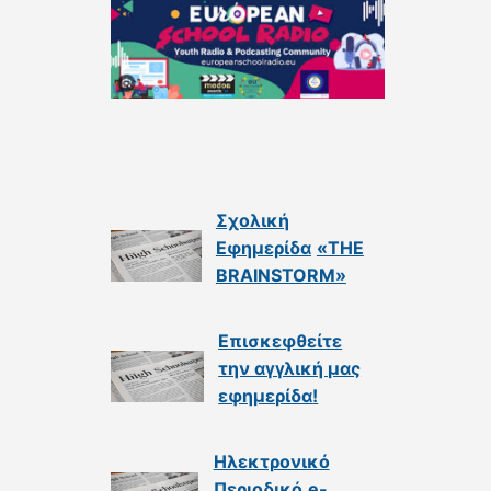
Σχολική
Εφημερίδα
«THE
BRAINSTORM»
Επισκεφθείτε
την αγγλική μας
εφημερίδα
!
Ηλεκτρονικό
Περιοδικό
e-