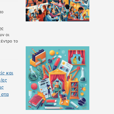
πο
ης
υν οι
κέντρο το
ίς και
/ες
ις
 στα