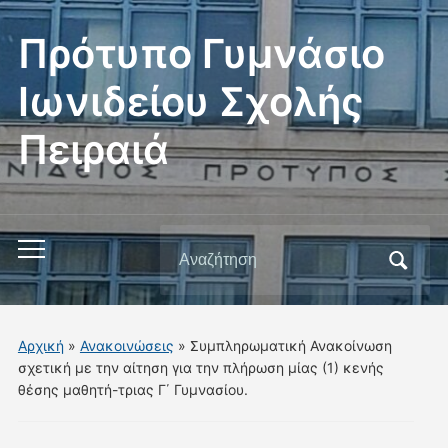
Πρότυπο Γυμνάσιο
Ιωνιδείου Σχολής
Πειραιά
Αναζήτηση
Εναλλαγή
για:
του
μενού
για
Αρχική
»
Ανακοινώσεις
»
Συμπληρωματική Ανακοίνωση
κινητά
σχετική με την αίτηση για την πλήρωση μίας (1) κενής
θέσης μαθητή-τριας Γ΄ Γυμνασίου.