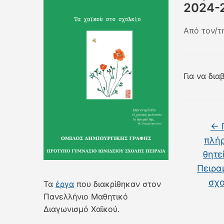
2024-
Από τον/τ
Για να δι
←
Π
πλή
θητε
Πειρα
σχο
Τα
έργα
που διακρίθηκαν στον
Πανελλήνιο Μαθητικό
Διαγωνισμό Χαϊκού.