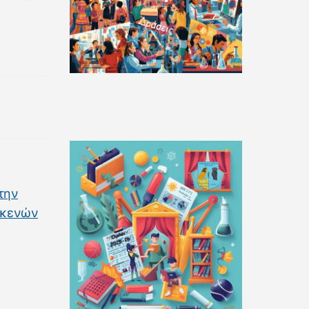
την
 κενών