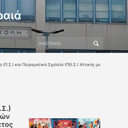
ραιά
Αναζήτηση
για:
Π.Σ.) και Πειραματικά Σχολεία (ΠΕΙ.Σ.) Αττικής με
α
.Σ.)
κών
έτος