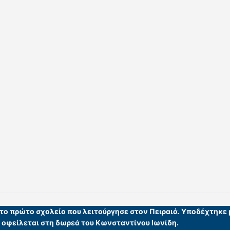
ι το πρώτο σχολείο που λειτούργησε στον Πειραιά. Υποδέχτηκε
υ οφείλεται στη δωρεά του Κωνσταντίνου Ιωνίδη.