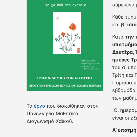
σύμφωνα μ
Κάθε τμήμ
και
β΄ υπ
Κατά
την 
υποτμήμα
Δευτέρα, 
ημέρες Τρ
του α΄ υπ
Τρίτη και
Παρασκευή
εβδομάδα 
των μαθημ
Τα
έργα
που διακρίθηκαν στον
Οι ημερομ
Πανελλήνιο Μαθητικό
είναι οι εξ
Διαγωνισμό Χαϊκού.
Α΄υποτμή