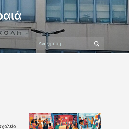
ραιά
Αναζήτηση
για:
σχολείο