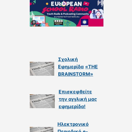
Σχολική
Εφημερίδα
«THE
BRAINSTORM»
Επισκεφθείτε
την αγγλική μας
εφημερίδα
!
Ηλεκτρονικό
Περιοδικό
e-