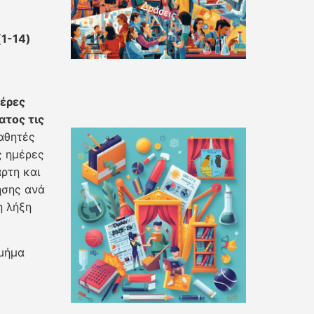
1-14)
έρες
ατος τις
μαθητές
ς ημέρες
άρτη και
ησης ανά
η λήξη
μήμα