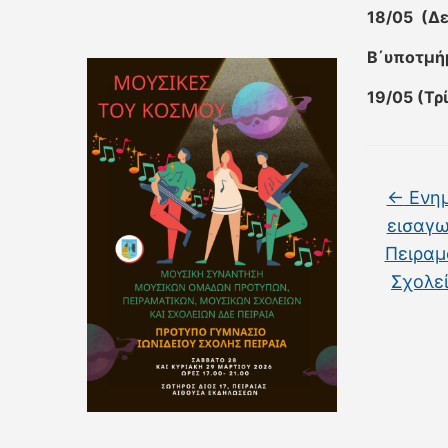
18/05 (Δε
Β΄υποτμή
19/05 (Τρ
←
Ενημ
εισαγω
Πειραμ
Σχολεί