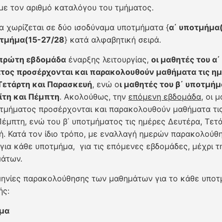
ε τον αριθμό καταλόγου του τμήματος.
α χωρίζεται σε δύο ισοδύναμα υποτμήματα {
α΄ υποτμήμα(
οτμήμα(15-27/28
} κατά αλφαβητική σειρά.
πρώτη εβδομάδα
έναρξης λειτουργίας,
οι μαθητές του α΄
τος προσέρχονται και παρακολουθούν μαθήματα τις ημ
Τετάρτη και Παρασκευή
, ενώ ο
ι μαθητές του β΄ υποτμήμ
ίτη και Πέμπτη
. Ακολούθως, την
επόμενη εβδομάδα
, οι 
οτμήματος προσέρχονται και παρακολουθούν μαθήματα τι
 Πέμπτη, ενώ του β΄ υποτμήματος τις ημέρες Δευτέρα, Τετ
. Κατά τον ίδιο τρόπο, με εναλλαγή ημερών παρακολούθ
για κάθε υποτμήμα, για τις επόμενες εβδομάδες, μέχρι τ
άτων.
ηνίες παρακολούθησης των μαθημάτων για το κάθε υποτ
ής:
μα