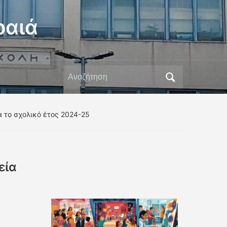
ραιά
Αναζήτηση
για:
 το σχολικό έτος 2024-25
εία