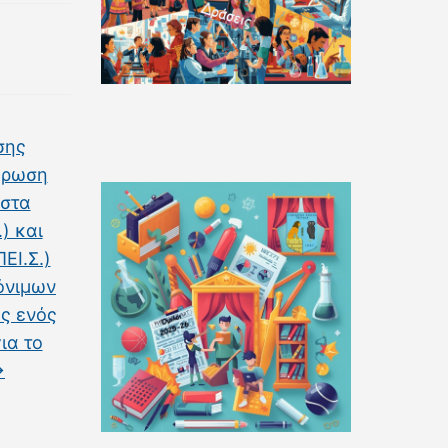
σης
ήρωση
 στα
) και
ΕΙ.Σ.)
όνιμων
ς ενός
για το
→