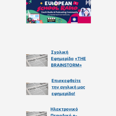
Σχολική
Εφημερίδα
«THE
BRAINSTORM»
Επισκεφθείτε
την αγγλική μας
εφημερίδα
!
Ηλεκτρονικό
Περιοδικό
e-