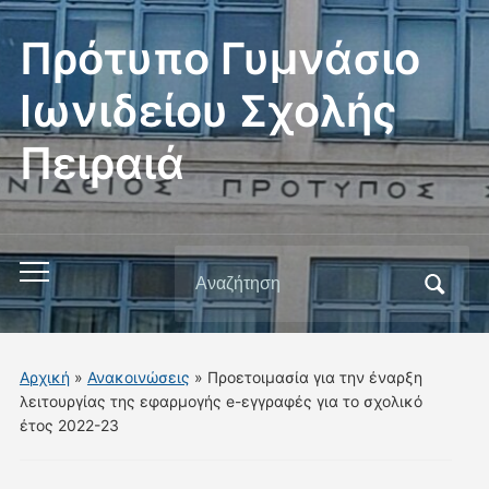
Πρότυπο Γυμνάσιο
Ιωνιδείου Σχολής
Πειραιά
Αναζήτηση
Εναλλαγή
για:
του
μενού
για
Αρχική
»
Ανακοινώσεις
»
Προετοιμασία για την έναρξη
κινητά
λειτουργίας της εφαρμογής e-εγγραφές για το σχολικό
έτος 2022-23