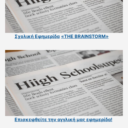
Σχολική Εφημερίδα
«THE BRAINSTORM»
Επισκεφθείτε την αγγλική μας εφημερίδα
!