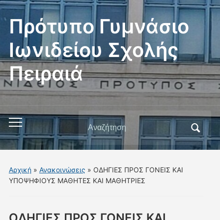
Πρότυπο Γυμνάσιο
Ιωνιδείου Σχολής
Πειραιά
Αναζήτηση
Εναλλαγή
για:
του
μενού
για
Αρχική
»
Ανακοινώσεις
»
ΟΔΗΓΙΕΣ ΠΡΟΣ ΓΟΝΕΙΣ ΚΑΙ
κινητά
ΥΠΟΨΗΦΙΟΥΣ ΜΑΘΗΤΕΣ ΚΑΙ ΜΑΘΗΤΡΙΕΣ
ΟΔΗΓΙΕΣ ΠΡΟΣ ΓΟΝΕΙΣ ΚΑΙ