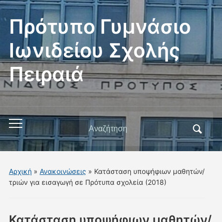
Πρότυπο Γυμνάσιο
Ιωνιδείου Σχολής
Πειραιά
Αναζήτηση
Εναλλαγή
για:
του
μενού
για
Αρχική
»
Ανακοινώσεις
»
Κατάσταση υποψήφιων μαθητών/
κινητά
τριών για εισαγωγή σε Πρότυπα σχολεία (2018)
Κατάσταση υποψήφιων μαθητών/