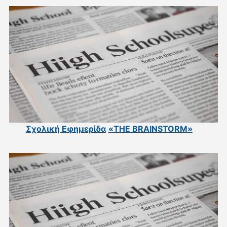
Σχολική Εφημερίδα
«THE BRAINSTORM»