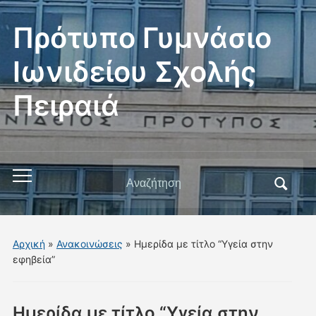
Πρότυπο Γυμνάσιο
Ιωνιδείου Σχολής
Πειραιά
Αναζήτηση
Εναλλαγή
για:
του
μενού
για
Αρχική
»
Ανακοινώσεις
»
Ημερίδα με τίτλο “Υγεία στην
κινητά
εφηβεία”
Ημερίδα με τίτλο “Υγεία στην