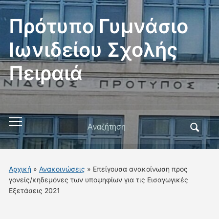
Πρότυπο Γυμνάσιο
Ιωνιδείου Σχολής
Πειραιά
Αναζήτηση
Εναλλαγή
για:
του
μενού
για
Αρχική
»
Ανακοινώσεις
»
Επείγουσα ανακοίνωση προς
κινητά
γονείς/κηδεμόνες των υποψηφίων για τις Εισαγωγικές
Εξετάσεις 2021