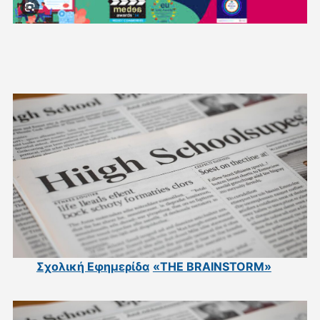
Σχολική Εφημερίδα
«THE BRAINSTORM»