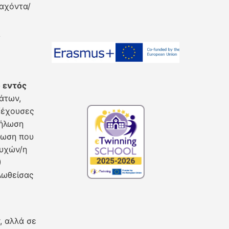
λαχόντα/
/
 εντός
άτων,
/έχουσες
δήλωση
πτωση που
τυχών/η
)
λωθείσας
, αλλά σε