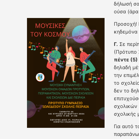
δήλωσή σα
ούσα (άρα
Προσοχή! 
κηδεμόνα 
Γ.
Σε περί
(Πρότυπο 
πέντε (5
δηλαδή μέ
την επιμέ
το σχολείο
δεν το δη
επιτυχούσ
σχολικών 
σχολικής 
Για αυτό τ
παραπάνω 