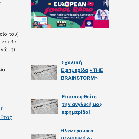
ε
σία του)
 και θα
γνώμη).
/
Σχολική
εία
Εφημερίδα
«THE
BRAINSTORM»
Επισκεφθείτε
την αγγλική μας
ού
εφημερίδα
!
 Έτος
Ηλεκτρονικό
Περιοδικό
e-