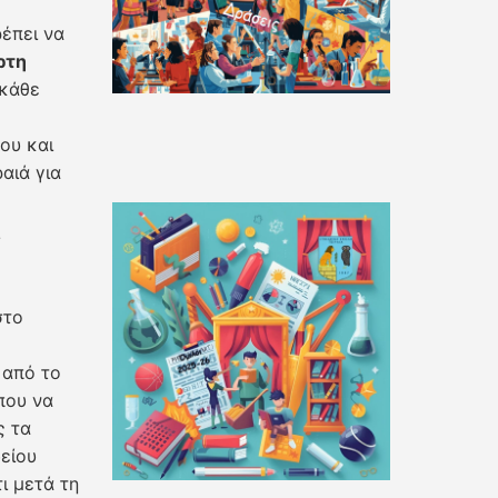
ρέπει να
ρτη
 κάθε
ου και
αιά για
/
στο
 από το
που να
ς τα
είου
ι μετά τη