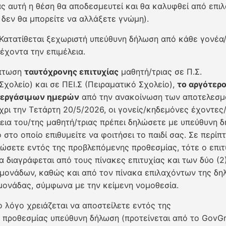
ς αυτή η θέση θα αποδεσμευτεί και θα καλυφθεί από επι
 δεν θα μπορείτε να αλλάξετε γνώμη).
Κατατίθεται ξεχωριστή υπεύθυνη δήλωση από κάθε γονέα
έχοντα την επιμέλεια.
πτωση
ταυτόχρονης επιτυχίας
μαθητή/τριας σε Π.Σ.
Σχολείο) και σε ΠΕΙ.Σ (Πειραματικό Σχολείο),
το αργότερο
) εργάσιμων ημερών
από την ανακοίνωση των αποτελεσμ
χρι την Τετάρτη 20/5/2026, οι γονείς/κηδεμόνες έχοντες
λεια του/της μαθητή/τριας πρέπει δηλώσετε με υπεύθυνη 
 στο οποίο επιθυμείτε να φοιτήσει το παιδί σας. Σε περί
λώσετε εντός της προβλεπόμενης προθεσμίας, τότε ο επι
α διαγράφεται από τους πίνακες επιτυχίας και των δύο (2
μονάδων, καθώς και από τον πίνακα επιλαχόντων της δη
μονάδας, σύμφωνα με την κείμενη νομοθεσία.
ο λόγο χρειάζεται να αποστείλετε εντός της
προθεσμίας υπεύθυνη δήλωση (προτείνεται από το GovGr