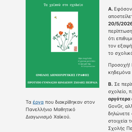
Α.
Εφόσο
αποστείλε
20/5/202
περίπτωση
ότι επιθυμ
τον εξαψή
το σχολικ
Προσοχή! 
κηδεμόνα 
Β.
Σε περ
σχολείο, 
αργότερα
Τα
έργα
που διακρίθηκαν στον
GovGr, αλ
Πανελλήνιο Μαθητικό
δηλώνετε 
Διαγωνισμό Χαϊκού.
στοιχεία 
Σχολής Πε