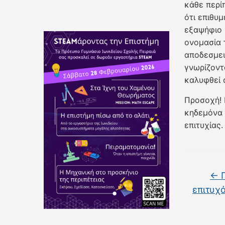
κάθε περί
ότι επιθυμ
εξαψήφιο 
ονομασία 
αποδεσμεύ
γνωρίζοντ
καλυφθεί 
Προσοχή! 
κηδεμόνα 
επιτυχίας.
←
Π
επιτυχ