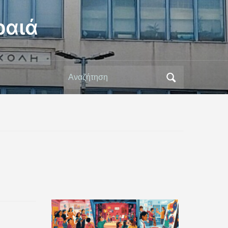
ραιά
Αναζήτηση
για: