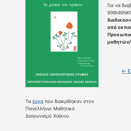
Για να δι
99ΒΙ46ΝΚ
διαδικασι
από εκπαι
Προσωπικό
μαθητών/τ
←
Ε
Τα
έργα
που διακρίθηκαν στον
Πανελλήνιο Μαθητικό
Διαγωνισμό Χαϊκού.