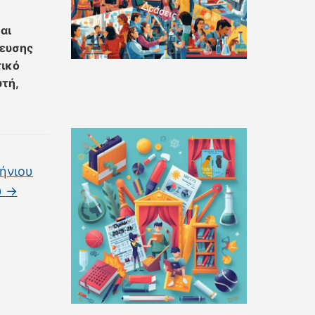
αι
δευσης
τικό
τή,
ήνιου
ύ
→