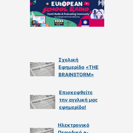
Σχολική
Εφημερίδα
«THE
BRAINSTORM»
Επισκεφθείτε
την αγγλική μας
εφημερίδα
!
Ηλεκτρονικό
Περιοδικό
e-