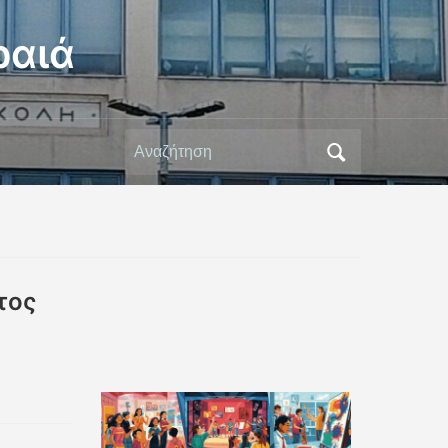
ραιά
Αναζήτηση
για:
τος