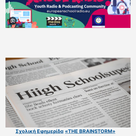
Σχολική Εφημερίδα
«THE BRAINSTORM»