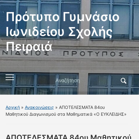
Πρότυπο Γυμνάσιο
Ιωνιδείου Σχολής
Πειραιά
Αναζήτηση
Εναλλαγή
για:
του
μενού
για
Αρχική
»
Ανακοινώσεις
»
ΑΠΟΤΕΛΕΣΜΑΤΑ 84ου
κινητά
Μαθητικού Διαγωνισμού στα Μαθηματικά «Ο ΕΥΚΛΕΙΔΗΣ»
ΑΠΟΤΕΛΕΣΜΑΤΑ 84ου Μαθητικού