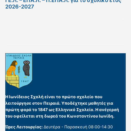
ΓΕ.Λ. – ΕΠΑ.Λ. – Π.ΕΠΑ.Λ. για το σχολικό έτος
2026-2027
Η Ιωνίδειος Σχολή είναι το πρώτο σχολείο που
λειτούργησε στον Πειραιά. Υποδέχτηκε μαθητές για
πρώτη φορά το 1847 ως Ελληνικό Σχολείο. Η ανέγερσή
του οφείλεται στη δωρεά του Κωνσταντίνου Ιωνίδη.
Ώρες Λειτουργίας:
Δευτέρα - Παρασκευή 08:00-14:30