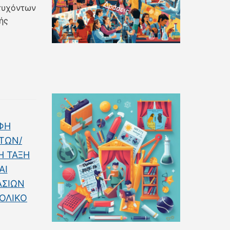
ιτυχόντων
ής
ΑΦΗ
ΤΩΝ/
Η ΤΑΞΗ
ΑΙ
ΑΣΙΩΝ
ΧΟΛΙΚΟ