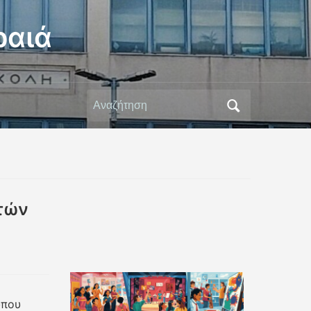
ραιά
Αναζήτηση
για:
τών
υπου