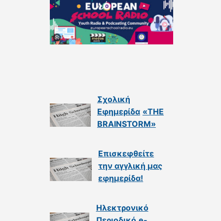
Σχολική
Εφημερίδα
«THE
BRAINSTORM»
Επισκεφθείτε
την αγγλική μας
εφημερίδα
!
Ηλεκτρονικό
Περιοδικό
e-