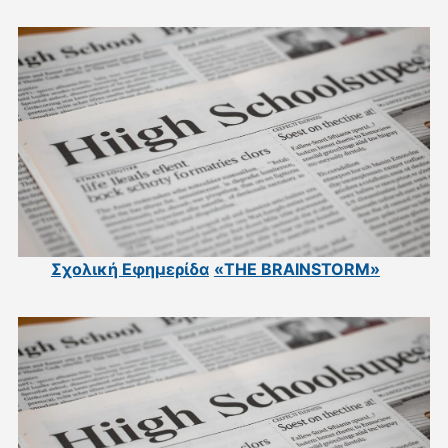
Σχολική Εφημερίδα
«THE BRAINSTORM»