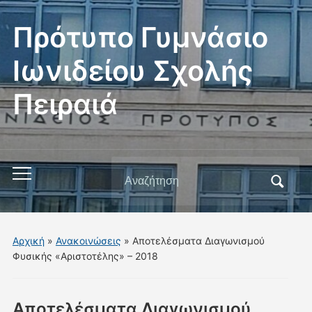
Πρότυπο Γυμνάσιο
Ιωνιδείου Σχολής
Πειραιά
Αναζήτηση
Εναλλαγή
για:
του
μενού
για
Αρχική
»
Ανακοινώσεις
»
Αποτελέσματα Διαγωνισμού
κινητά
Φυσικής «Αριστοτέλης» – 2018
Αποτελέσματα Διαγωνισμού