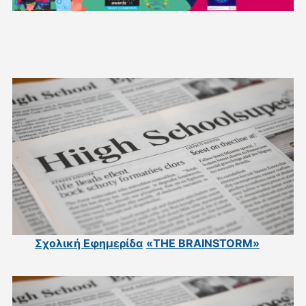
Σχολική Εφημερίδα
«THE BRAINSTORM»