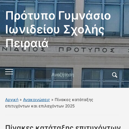
Πρότυπο Γυμνάσιο
Ιωνιδείου Σχολής
Πειραιά
Αναζήτηση
Εναλλαγή
για:
του
μενού
για
Αρχική
»
Ανακοινώσεις
»
Πίνακες κατάταξης
κινητά
επιτυχόντων και επιλαχόντων 2025
Πίνακες κατάταξης επιτυχόντων