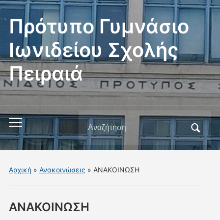
Πρότυπο Γυμνάσιο
Ιωνιδείου Σχολής
Πειραιά
Αναζήτηση
Εναλλαγή
για:
του
μενού
για
Αρχική
»
Ανακοινώσεις
»
ΑΝΑΚΟΙΝΩΣΗ
κινητά
ΑΝΑΚΟΙΝΩΣΗ