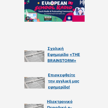
Σχολική
Εφημερίδα
«THE
BRAINSTORM»
Επισκεφθείτε
την αγγλική μας
εφημερίδα
!
Ηλεκτρονικό
Περιοδικό
e-