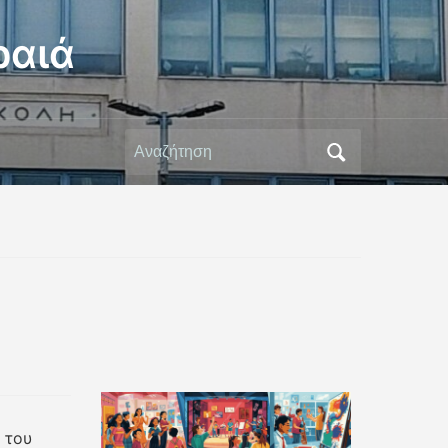
ραιά
Αναζήτηση
για:
 του