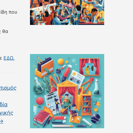
ίδη που
ς θα
τε
ΕΔΩ.
τισμός
δία
γικής
→