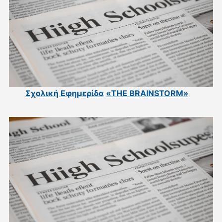
Σχολική Εφημερίδα
«THE BRAINSTORM»