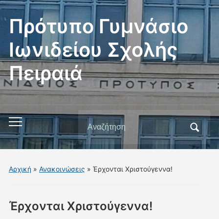
Πρότυπο Γυμνάσιο
Ιωνιδείου Σχολής
Πειραιά
Αναζήτηση
Εναλλαγή
για:
του
μενού
για
Αρχική
»
Ανακοινώσεις
»
Έρχονται Χριστούγεννα!
κινητά
Έρχονται Χριστούγεννα!