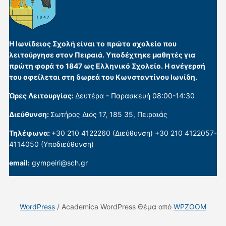
Η Ιωνίδειος Σχολή είναι το πρώτο σχολείο που
λειτούργησε στον Πειραιά. Υποδέχτηκε μαθητές για
πρώτη φορά το 1847 ως Ελληνικό Σχολείο. Η ανέγερσή
του οφείλεται στη δωρεά του Κωνσταντίνου Ιωνίδη.
Ώρες Λειτουργίας:
Δευτέρα - Παρασκευή 08:00-14:30
Διεύθυνση:
Σωτήρος Διός 17, 185 35, Πειραιάς
Τηλέφωνα:
+30 210 4122260 (Διεύθυνση) +30 210 4122057-
4114050 (Υποδιεύθυνση)
email:
gympeiri@sch.gr
WordPress
/ Academica WordPress Θέμα από
WPZOOM